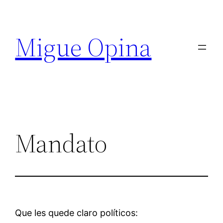
Saltar
al
Migue Opina
contenido
Mandato
Que les quede claro políticos: