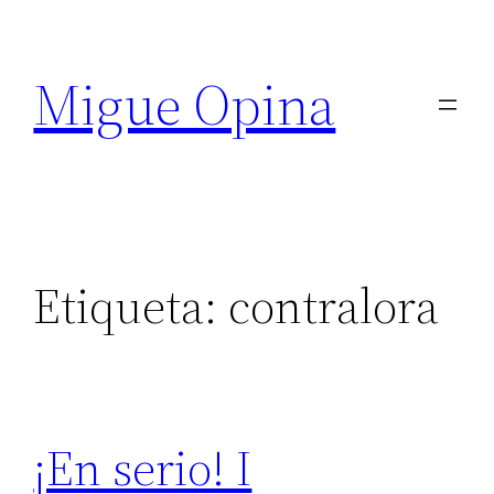
Saltar
al
Migue Opina
contenido
Etiqueta:
contralora
¡En serio! I