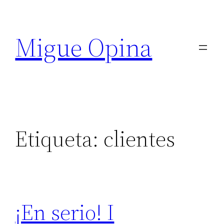
Saltar
al
Migue Opina
contenido
Etiqueta:
clientes
¡En serio! I